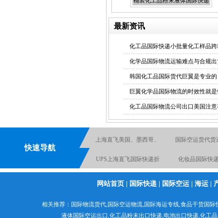
桶装化工品粉末液体国际快递
出口
最新资讯
化工品国际快递小批量化工样品跨
国际空运出口货运代理
化学品国际物流运输难点与合规出
韩国化工品国际货代巨翼是专业的
巨翼化学品国际物流的时效性就是
化工品国际物流公司出口美国注意
化工品原品名出口国际货运
上海直飞美国、墨西哥、
国际空运货代货
快速导航
加拿大空运航线
UPS上海直飞国际快递折
化妆品国际快
扣报价
化工品原品名出口国际货
国际空运到加拿
网站首页
|
国际快递
|
国际空运
|
海运
|
国际空运到加拿大
运
手机快递出口
出口快递
相关推荐：
国际物流货代
,
国际空运物流
,
国际海运专线
,食品干货国际
液体国际空运出口,
化工品粉末出口快递
,电池出口快递,
化工品
空运物流出口服务
化工品粉末出口