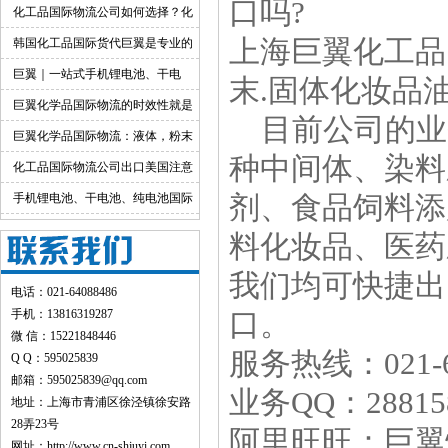
口吗?
货渠道详解
化工品国际物流公司如何选择？化
工货物跨境物流解决方案
上海巨翼化工品
韩国化工品国际货代巨翼是专业的
巨翼｜一站式手机锂电池、干电
末.固体化妆品油
池、纯电池国际快递出口
巨翼化学品国际物流的时效性就是
目前公司的业
快！
巨翼化学品国际物流：液体，粉末
种中间体、染料
均可邮寄
化工品国际物流公司出口美国注意
事项
手机锂电池、干电池、纯电池国际
剂、食品饲料添
快递出口：品类特色+全运输方式详
料化妆品、医药
解
我们均可快捷出
电话：021-64088486
手机：13816319287
口。
微 信：15221848446
服务热线：021-6
Q Q：595025839
邮箱：595025839@qq.com
业务QQ：288158
地址：上海市青浦区徐泾镇徐安路
28弄23号
阿里旺旺：巨翼
网址：
http://www.cn-shjuyi.com