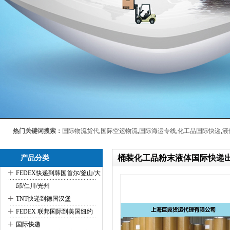
热门关键词搜索：
国际物流货代
,
国际空运物流
,
国际海运专线
,
化工品国际快递
,
液
桶装化工品粉末液体国际快递
产品分类
+
FEDEX快递到韩国首尔/釜山/大
邱/仁川/光州
+
TNT快递到德国汉堡
+
FEDEX 联邦国际到美国纽约
+
国际快递