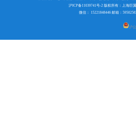
沪ICP备11039741号-2
版权所有：
上海巨
微信： 15221848446 邮箱：595
粉末国际快递
沪公网
上海直飞美国、墨西哥、加
拿大空运航线
国际空运货代货运