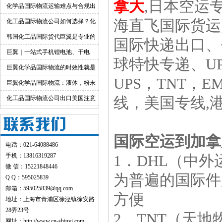
拿大
,日本空运专
出口运输服务
化学品国际物流运输难点与合规出
货渠道详解
海直飞国际货运
化工品国际物流公司如何选择？化
工货物跨境物流解决方案
韩国化工品国际货代巨翼是专业的
国际快递出口、代
巨翼｜一站式手机锂电池、干电
球特快专递、UP
池、纯电池国际快递出口
巨翼化学品国际物流的时效性就是
UPS，TNT
快！
巨翼化学品国际物流：液体，粉末
均可邮寄
化工品国际物流公司出口美国注意
线，美国专线,
事项
国际空运到加拿
电话：021-64088486
手机：13816319287
1．DHL（中
微 信：15221848446
为普遍的国际件
Q Q：595025839
邮箱：595025839@qq.com
方便
地址：上海市青浦区徐泾镇徐安路
28弄23号
2．TNT（天
网址：
http://www.cn-shjuyi.com