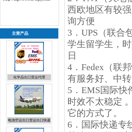
西欧地区有较强
询方便
3．UPS（联合
主营产品
学生留学生，时
日
4．Fedex（
有服务好、中转
电池空运出口货运出口快递
出口
5．EMS国际
时效不太稳定 
它的方式了。
粉末国际货运出口
6．国际快递专