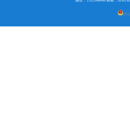
微信： 15221848446 邮箱：595
沪公网
化学品出口货运代理