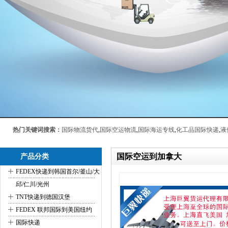
热门关键词搜索：
国际物流货代
,
国际空运物流
,
国际海运专线
,
化工品国际快递
,
液
国际空运到加拿大
产品分类
+
FEDEX快递到韩国首尔/釜山/大
邱/仁川/光州
+
TNT快递到德国汉堡
+
FEDEX 联邦国际到美国纽约
+
国际快递