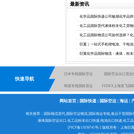
最新资讯
化学品国际快递公司敏感化学品跨
粉末国际快递
化工品国际货代液体粉末化工货物
化工品国际物流公司如何选择？化
巨翼｜一站式手机锂电池、干电池
巨翼化学品国际物流：液体，粉末
上海直飞美国、墨西哥、加
拿大空运航线
液体国际货运出口
韩国专线国际货
快速导航
国际海运专线
电池国际快递出
国际物流空运到英国德国
化工品国际快
网站首页
|
国际快递
|
国际空运
|
海运
|
电池空运出口货运出口快
粉末国际货运出
国际空运货代货运
相关推荐：
国际物流货代
,
国际空运物流
,
国际海运专线
,食品干货国际
递出口
液体国际空运出口,
化工品粉末出口快递
,电池出口快递,
化工品
食品出口国际货运
日本专线国际空
沪ICP备11039741号-2
版权所有：
上海巨