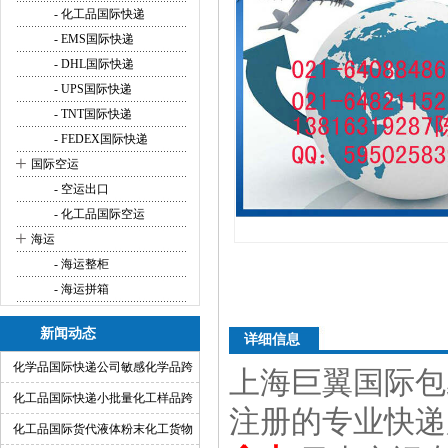
- 化工品国际快递
- EMS国际快递
- DHL国际快递
- UPS国际快递
- TNT国际快递
- FEDEX国际快递
+
国际空运
- 空运出口
- 化工品国际空运
+
海运
- 海运整柜
- 海运拼箱
新闻动态
详细信息
化学品国际快递公司敏感化学品跨
上海巨翼国际包
境快递代理
化工品国际快递小批量化工样品跨
注册的专业快递
境运输渠道
化工品国际货代液体粉末化工货物