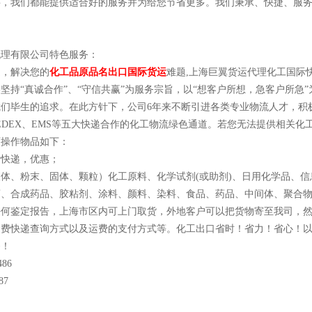
要，我们都能提供适合好的服务并为给您节省更多。我们秉承、快捷、服
代理有限公司特色服务：
递，解决您的
化工品原品名出口国际货运
难题,上海巨翼货运代理化工国际
坚持“真诚合作”、“守信共赢”为服务宗旨，以“想客户所想，急客户所急
们毕生的追求。在此方针下，公司6年来不断引进各类专业物流人才，积
、FEDEX、EMS等五大快递合作的化工物流绿色通道。若您无法提供相关
可操作物品如下：
际快递，优惠；
体、粉末、固体、颗粒）化工原料、化学试剂(或助剂)、日用化学品、信
药、合成药品、胶粘剂、涂料、颜料、染料、食品、药品、中间体、聚合
任何鉴定报告，上海市区内可上门取货，外地客户可以把货物寄至我司，
运费快递查询方式以及运费的支付方式等。化工出口省时！省力！省心！
务！
486
87
65694