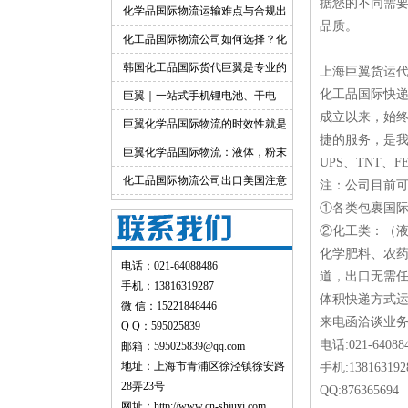
据您的不同需
出口运输服务
化学品国际物流运输难点与合规出
品质。
货渠道详解
化工品国际物流公司如何选择？化
工货物跨境物流解决方案
韩国化工品国际货代巨翼是专业的
上海巨翼货运
化工品国际快
巨翼｜一站式手机锂电池、干电
成立以来，始终
池、纯电池国际快递出口
巨翼化学品国际物流的时效性就是
捷的服务，是我
快！
巨翼化学品国际物流：液体，粉末
UPS、TNT
均可邮寄
化工品国际物流公司出口美国注意
注：公司目前
事项
①各类包裹国
②化工类：（液
化学肥料、农
电话：021-64088486
道，出口无需
手机：13816319287
体积快递方式
微 信：15221848446
来电函洽谈业
Q Q：595025839
电话:021-64088
邮箱：595025839@qq.com
地址：上海市青浦区徐泾镇徐安路
手机:138163192
28弄23号
QQ:8763
网址：
http://www.cn-shjuyi.com