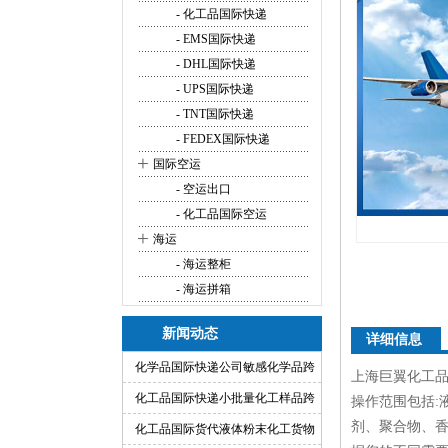
- 化工品国际快递
- EMS国际快递
- DHL国际快递
- UPS国际快递
- TNT国际快递
- FEDEX国际快递
+
国际空运
- 空运出口
- 化工品国际空运
+
海运
- 海运整柜
- 海运拼箱
新闻动态
详细信息
化学品国际快递公司敏感化学品跨
上海巨翼化工
境快递代理
化工品国际快递小批量化工样品跨
操作范围包括:
剂、聚合物、香
境运输渠道
化工品国际货代液体粉末化工货物