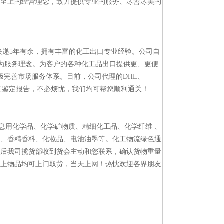
务至上的经营理念，致力提供专业的服务、尽善尽美的
快递5年有余，拥有丰富的化工出口专业经验。公司自
”为服务理念。为客户的各种化工品出口提供更、更便
极完善市场服务体系。目前，公司代理的DHL、
化工鉴定报告，不必烦忧，我们均可帮您顺利通关！
息用化学品、化学矿物质、精细化工品、化学纤维 、
物、香精香料、化妆品、电池油墨等。化工物流绿色通
然后我司揽货部收到货会主动和您联系，确认货物重量
以上物品均可上门取货，当天上网！热忱欢迎各界朋友