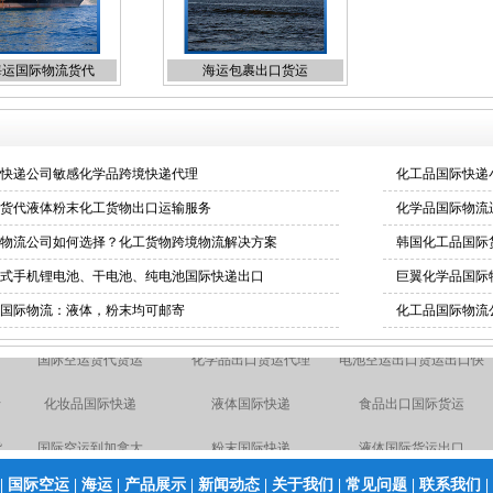
海运国际物流货代
海运包裹出口货运
快递公司敏感化学品跨境快递代理
化工品国际快递
货代液体粉末化工货物出口运输服务
化学品国际物流
物流公司如何选择？化工货物跨境物流解决方案
韩国化工品国际
式手机锂电池、干电池、纯电池国际快递出口
巨翼化学品国际
国际物流：液体，粉末均可邮寄
化工品国际物流
UPS上海直飞国际快递折
化妆品国际快递
液体国际快递
扣报价
化工品原品名出口国际货
国际空运到加拿大
粉末国际快递
运
运
手机快递出口
出口快递
海运包裹出口货运
|
国际空运
|
海运
|
产品展示
|
新闻动态
|
关于我们
|
常见问题
|
联系我们
|