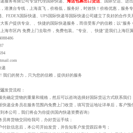
快递服务有限公司专业代理国际快递、
海运包裹出口货运
、国际空运、进
，港澳台专线，上海直飞，价格低，服务好，时效快！价格优惠，服务专业,
快递、FEDEX国际快递、UPS国际快递等国际快递公司建立了良好的合作
大客户提供专业、、快捷的国际快递服务，而倍受客户的信赖；以“服务 
上海市区内 免费上门去取件，免费包装。“专业、、快捷”是我们上海巨
088486
87
694
tmail.com
快递
! 我们的努力，只为您的信赖，提供好的服务
货运
发货流程：
预先确定货物的重量和规格，然后可以咨询选择好国际货运方式联系我们
派快递业务员在服务范围内免费上门收货，填写货运地址详单后，客户预
发到本公司，我们将会为你提供国内快递资费咨询）
务员将货物交回给我司，办好货运手续；
户付款信息后，本公司开始发货，并告知客户发货跟踪单号；