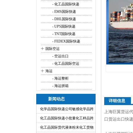
- 化工品国际快递
- EMS国际快递
- DHL国际快递
- UPS国际快递
- TNT国际快递
- FEDEX国际快递
+
国际空运
- 空运出口
- 化工品国际空运
+
海运
- 海运整柜
- 海运拼箱
新闻动态
详细信息
化学品国际快递公司敏感化学品跨
上海巨翼货运代
境快递代理
化工品国际快递小批量化工样品跨
口货运出口快递
境运输渠道
化工品国际货代液体粉末化工货物