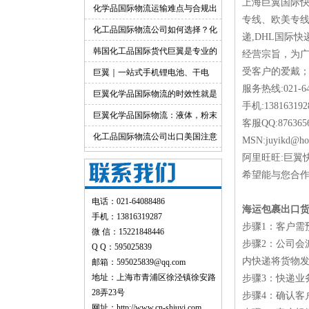
上海巨翼国际
出口运输服务
化学品国际物流运输难点与合规出
专线、欧美专线
货渠道详解
化工品国际物流公司如何选择？化
递,DHL国际
工货物跨境物流解决方案
韩国化工品国际货代巨翼是专业的
经营宗旨，为广
受客户的爱戴；
巨翼｜一站式手机锂电池、干电
服务热线:021-64
池、纯电池国际快递出口
巨翼化学品国际物流的时效性就是
手机:138163192
快！
巨翼化学品国际物流：液体，粉末
客服QQ:876365
均可邮寄
化工品国际物流公司出口美国注意
MSN:juyikd@ho
事项
阿里旺旺:巨翼
希望能与您合作
电话：021-64088486
海运包裹出口
手机：13816319287
步骤1：客户需
微 信：15221848446
步骤2：公司会
Q Q：595025839
内快递将货物
邮箱：595025839@qq.com
地址：上海市青浦区徐泾镇徐安路
步骤3：快递业
28弄23号
步骤4：确认客
网址：
http://www.cn-shjuyi.com