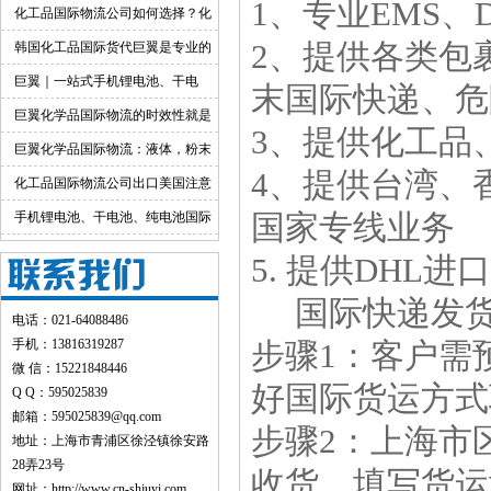
1、专业EMS、
货渠道详解
化工品国际物流公司如何选择？化
工货物跨境物流解决方案
2、提供各类包
韩国化工品国际货代巨翼是专业的
巨翼｜一站式手机锂电池、干电
末国际快递、危
池、纯电池国际快递出口
巨翼化学品国际物流的时效性就是
3、提供化工品
快！
巨翼化学品国际物流：液体，粉末
4、提供台湾、
均可邮寄
化工品国际物流公司出口美国注意
事项
手机锂电池、干电池、纯电池国际
国家专线业务
快递出口：品类特色+全运输方式详
5. 提供DHL
解
国际快递发货
电话：021-64088486
手机：13816319287
步骤1：客户需
微 信：15221848446
好国际货运方式
Q Q：595025839
邮箱：595025839@qq.com
步骤2：上海市
地址：上海市青浦区徐泾镇徐安路
28弄23号
收货，填写货运
网址：
http://www.cn-shjuyi.com