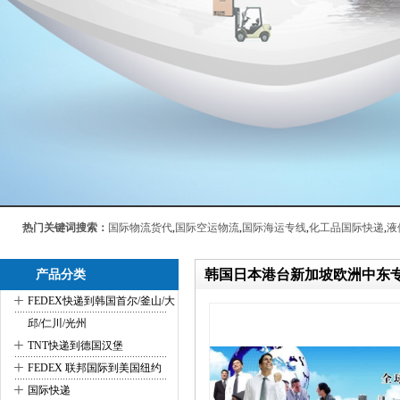
热门关键词搜索：
国际物流货代
,
国际空运物流
,
国际海运专线
,
化工品国际快递
,
液
韩国日本港台新加坡欧洲中东
产品分类
+
FEDEX快递到韩国首尔/釜山/大
邱/仁川/光州
+
TNT快递到德国汉堡
+
FEDEX 联邦国际到美国纽约
+
国际快递