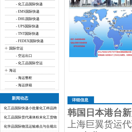
- 化工品国际快递
- EMS国际快递
- DHL国际快递
- UPS国际快递
- TNT国际快递
- FEDEX国际快递
+
国际空运
- 空运出口
- 化工品国际空运
+
海运
- 海运整柜
- 海运拼箱
新闻动态
详细信息
化工品国际快递小批量化工样品跨
韩国日本港台新
境运输渠道
化工品国际货代液体粉末化工货物
上海巨翼货运代
出口运输服务
化学品国际物流运输难点与合规出