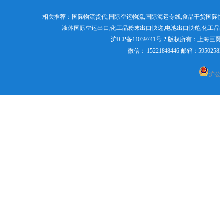
化工品国际快递
液体粉末国际货
相关推荐：
国际物流货代
,
国际空运物流
,
国际海运专线
,食品干货国际
国际空运到加拿大
粉末国际货运出口
日本专线国际货代
液体国际空运出口,
化工品粉末出口快递
,电池出口快递,
化工品
沪ICP备11039741号-2
版权所有：
上海巨
微信： 15221848446 邮箱：595
沪公网
粉末国际快递
上海直飞美国、墨西哥、加
拿大空运航线