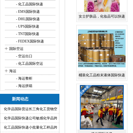
- 化工品国际快递
- EMS国际快递
女士护肤品，化妆品可以快递
- DHL国际快递
到国外吗 化妆品可以国际快递
- UPS国际快递
- TNT国际快递
吗 化妆品国际货代 化妆品国际
- FEDEX国际快递
空运 化妆品出口
+
国际空运
- 空运出口
- 化工品国际空运
+
海运
桶装化工品粉末液体国际快递
- 海运整柜
出口
- 海运拼箱
新闻动态
化学品国际货运长三角化工货物空
运快递出口方案
化学品国际快递公司敏感化学品跨
境快递代理
化工品国际快递小批量化工样品跨