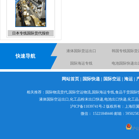
UPS上海直飞国际快递折扣
液体国际货运出口
韩国专线国际货
报价
国际海运专线
电池国际快递出
快速导航
国际物流空运到英国德国
化工品国际快
网站首页
|
国际快递
|
国际空运
|
海运
|
电池空运出口货运出口快
粉末国际货运出
化妆品国际快递
递出口
食品出口国际货运
日本专线国际空
相关推荐：
国际物流货代
,
国际空运物流
,
国际海运专线
,食品干货国际
液体国际空运出口,
化工品粉末出口快递
,电池出口快递,
化工品
沪ICP备11039741号-2
版权所有：
上海巨
微信： 15221848446 邮箱：595
沪公网
液体国际快递