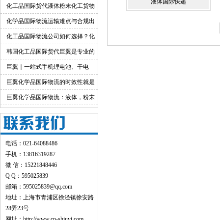
液体国际快递
境运输渠道
化工品国际货代液体粉末化工货物
出口运输服务
化学品国际物流运输难点与合规出
货渠道详解
化工品国际物流公司如何选择？化
工货物跨境物流解决方案
韩国化工品国际货代巨翼是专业的
巨翼｜一站式手机锂电池、干电
池、纯电池国际快递出口
巨翼化学品国际物流的时效性就是
快！
巨翼化学品国际物流：液体，粉末
均可邮寄
电话：021-64088486
手机：13816319287
微 信：15221848446
Q Q：595025839
邮箱：595025839@qq.com
地址：上海市青浦区徐泾镇徐安路
28弄23号
网址：
http://www.cn-shjuyi.com