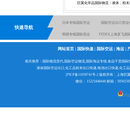
巨翼化学品国际物流：液体，粉末
日本专线国际空运
国际空运出口货运
快速导航
韩国专线国际货运
FEDEX上海直飞国
电池国际快递出口
国际空运物流
网站首页
|
国际快递
|
国际空运
|
海运
|
化工品国际快递
液体粉末国际货
相关推荐：
国际物流货代
,
国际空运物流
,
国际海运专线
,食品干货国际
粉末国际货运出口
日本专线国际货代
液体国际空运出口,
化工品粉末出口快递
,电池出口快递,
化工品
沪ICP备11039741号-2
版权所有：
上海巨
微信： 15221848446 邮箱：595
沪公网