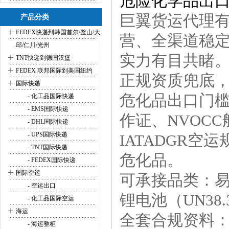
危险化学品出
巨翼货运代理
产品分类
+
FEDEX快递到韩国首尔/釜山/大
营、全渠道稳
邱/仁川/光州
+
实力有目共睹
TNT快递到德国汉堡
+
FEDEX 联邦国际到美国纽约
正规资质兜底
+
国际快递
危化品出口门槛
- 化工品国际快递
- EMS国际快递
作证、NVOC
- DHL国际快递
- UPS国际快递
IATADGR空
- TNT国际快递
危化品。
- FEDEX国际快递
+
国际空运
可承接品类：
- 空运出口
锂电池（UN38
- 化工品国际空运
+
海运
全套合规资料：
- 海运整柜