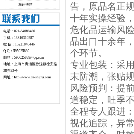
告，原品名正
- 海运拼箱
十年实操经验
危化品运输风险
电话：021-64088486
手机：13816319287
品出口十余年
微 信：15221848446
个环节。
Q Q：595025839
邮箱：595025839@qq.com
专业包装：采用
地址：上海市青浦区徐泾镇徐安路
28弄23号
末防潮，张贴
网址：
http://www.cn-shjuyi.com
风险预判：提前
道稳定，旺季
全程专人跟进
视化追踪，异