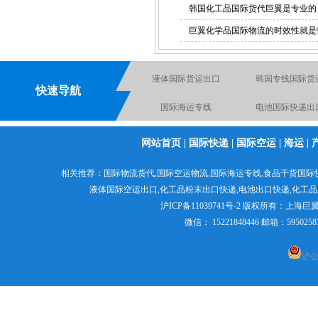
韩国化工品国际货代巨翼是专业的
巨翼化学品国际物流的时效性就是
液体国际货运出口
韩国专线国际货
快速导航
国际海运专线
电池国际快递出
国际物流空运到英国德国
化工品国际快
网站首页
|
国际快递
|
国际空运
|
海运
|
电池空运出口货运出口快
粉末国际货运出
相关推荐：
国际物流货代
,
国际空运物流
,
国际海运专线
,食品干货国际
递出口
液体国际空运出口,
化工品粉末出口快递
,电池出口快递,
化工品
食品出口国际货运
日本专线国际空
沪ICP备11039741号-2
版权所有：
上海巨
微信： 15221848446 邮箱：595
沪公网