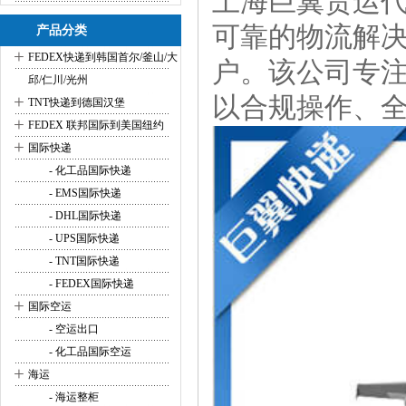
上海巨翼货运代
可靠的物流解
产品分类
+
FEDEX快递到韩国首尔/釜山/大
户。该公司专
邱/仁川/光州
+
以‌合规操作、
TNT快递到德国汉堡
+
FEDEX 联邦国际到美国纽约
+
国际快递
- 化工品国际快递
- EMS国际快递
- DHL国际快递
- UPS国际快递
- TNT国际快递
- FEDEX国际快递
+
国际空运
- 空运出口
- 化工品国际空运
+
海运
- 海运整柜