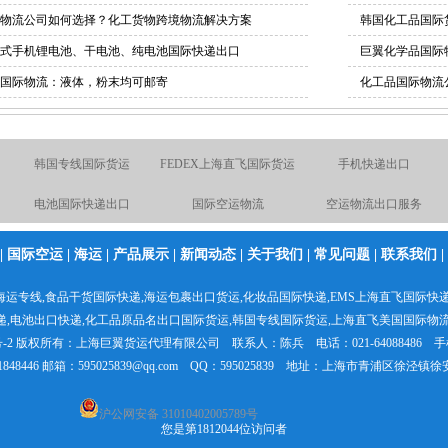
物流公司如何选择？化工货物跨境物流解决方案
韩国化工品国际
式手机锂电池、干电池、纯电池国际快递出口
巨翼化学品国际
国际物流：液体，粉末均可邮寄
化工品国际物流
国际海运专线
电池国际快递出口
国际空运物流
折
国际物流空运到英国德国
化工品国际快递
液体粉末国际货运
电池空运出口货运出口快
粉末国际货运出口
日本专线国际货代报价
|
国际空运
|
海运
|
产品展示
|
新闻动态
|
关于我们
|
常见问题
|
联系我们
|
递出口
食品出口国际货运
日本专线国际空运
国际空运出口货运代理
海运专线
,食品干货国际快递,
海运包裹出口货运
,化妆品国际快递,
EMS上海直飞国际快
递
,电池出口快递,
化工品原品名出口国际货运
,韩国专线国际货运,
上海直飞美国国际物
液体国际货运出口
韩国专线国际货运
FEDEX上海直飞国际货运
-2
版权所有：
上海巨翼货运代理有限公司
联系人：陈兵 电话：021-64088486 手机
21848446 邮箱：595025839@qq.com QQ：595025839 地址：上海市青浦区徐泾镇徐
沪公网安备 31010402005789号
您是第1812044位访问者