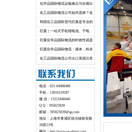
出口运输服务
化学品国际物流运输难点与合规出
货渠道详解
化工品国际物流公司如何选择？化
工货物跨境物流解决方案
韩国化工品国际货代巨翼是专业的
巨翼｜一站式手机锂电池、干电
池、纯电池国际快递出口
巨翼化学品国际物流的时效性就是
快！
巨翼化学品国际物流：液体，粉末
均可邮寄
化工品国际物流公司出口美国注意
事项
电话：021-64088486
手机：13816319287
微 信：15221848446
Q Q：595025839
邮箱：595025839@qq.com
地址：上海市青浦区徐泾镇徐安路
28弄23号
网址：
http://www.cn-shjuyi.com