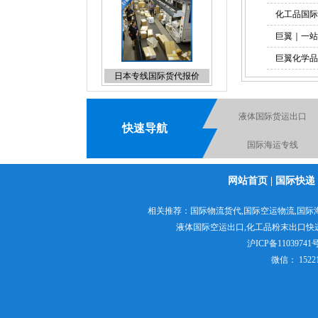
化工品国际
巨翼｜一站
巨翼化学品
UPS上海直飞国际快递折扣
报价
海运包裹出口货运
快速导航
DHL上海直飞国际快递
扣报价
化学品出口货运代理
化妆品国际快递
网站首页
|
国际快递
液体国际快递
相关推荐：
国际物流货代
,
国际空运物流
,
国际
液体国际空运出口,
化工品粉末出口快
粉末国际快递
沪ICP备11039741号
微信： 152
液体国际快递