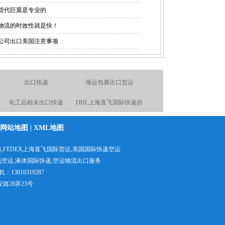
货代巨翼是专业的
物流的时效性就是快！
公司出口美国注意事项
空运物流出口服务
化工品粉末出口快递
上海直飞美国、墨西哥、
国际空运货代货运
加拿大空运航线
UPS上海直飞国际快递折
化妆品国际快递
网站地图
|
XML地图
扣报价
化工品原品名出口国际货
国际空运到加拿大
递
,FEDEX上海直飞国际货运,
美国国际快递空运
运
流空运
,液体国际快递,
空运物流出口服务
手机快递出口
出口快递
：13816319287
安路28弄23号