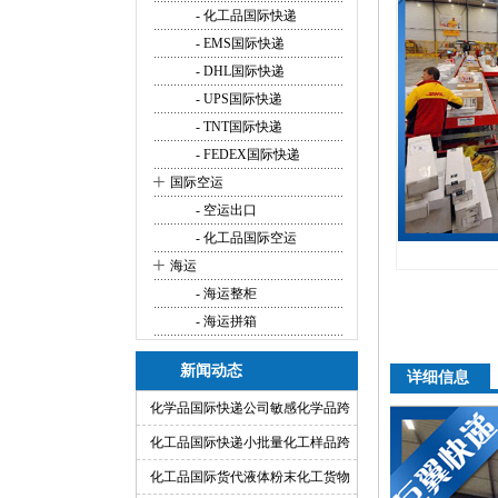
- 化工品国际快递
- EMS国际快递
- DHL国际快递
- UPS国际快递
- TNT国际快递
- FEDEX国际快递
+
国际空运
- 空运出口
- 化工品国际空运
+
海运
- 海运整柜
- 海运拼箱
新闻动态
详细信息
化学品国际快递公司敏感化学品跨
境快递代理
化工品国际快递小批量化工样品跨
境运输渠道
化工品国际货代液体粉末化工货物