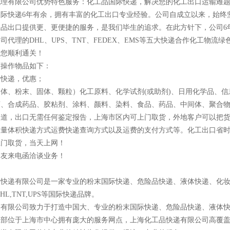
代理有限公司优势特色服务：化工品国际快递，解决您的化工出口运输难
际快递6年有余，拥有丰富的化工出口专业经验。公司自成立以来，始终坚
工品出口提供更、更便捷的服务，是我们毕生的追求。在此方针下，公司6
司代理的DHL、UPS、TNT、FEDEX、EMS等五大快递合作化工物
帮您顺利通关！
可操作物品如下：
际快递，优惠；
体、粉末、固体、颗粒）化工原料、化学试剂(或助剂)、日用化学品、信
药、合成药品、胶粘剂、涂料、颜料、染料、食品、药品、中间体、聚合
通道，出口无需任何鉴定报告，上海市区内可上门取货，外地客户可以把
重量体积快递方式运费快递查询方式以及运费的支付方式等。化工出口省
上门取货，当天上网！
朋友来电函洽谈业务！
品快递有限公司是一家专业的粉末国际快递、危险品快递、液体快递、化
,DHL,TNT,UPS等国际快递品牌。
递有限公司致力于打造中国大、专业的粉末国际快递、危险品快递、液体
总部位于上海市中心拥有庞大的服务网点，上海化工品快递有限公司高覆