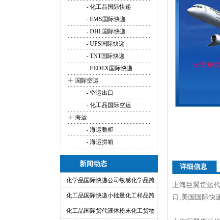
- 化工品国际快递
- EMS国际快递
- DHL国际快递
- UPS国际快递
- TNT国际快递
- FEDEX国际快递
+
国际空运
- 空运出口
- 化工品国际空运
+
海运
- 海运整柜
- 海运拼箱
新闻动态
详细信息
化学品国际快递公司敏感化学品跨
上海巨翼货运代
境快递代理
化工品国际快递小批量化工样品跨
口,美国国际快
境运输渠道
化工品国际货代液体粉末化工货物