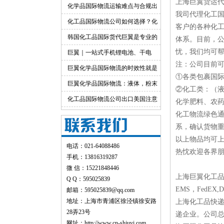
上海巨翼货运
出口运输服务
化学品国际物流运输难点与合规出
我司代理化工国
货渠道详解
化工品国际物流公司如何选择？化
客户的各种化
工货物跨境物流解决方案
韩国化工品国际货代巨翼是专业的
体系。目前，公
忧，我们均可
巨翼｜一站式手机锂电池、干电
注：公司目前
池、纯电池国际快递出口
巨翼化学品国际物流的时效性就是
①各类包裹国
快！
巨翼化学品国际物流：液体，粉末
②化工类：（液
均可邮寄
化工品国际物流公司出口美国注意
化学肥料、农
事项
化工物流绿色
系，确认货物
以上物品均可
电话：021-64088486
热忱欢迎各界
手机：13816319287
微 信：15221848446
上海巨翼化工
Q Q：595025839
EMS，FedEX
邮箱：595025839@qq.com
地址：上海市青浦区徐泾镇徐安路
上海化工品快
28弄23号
递企业。公司
网址：
http://www.cn-shjuyi.com