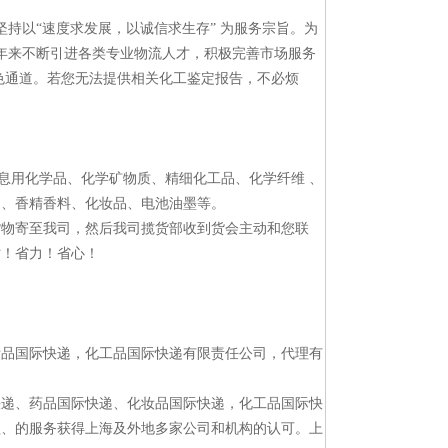
题
持以“速度求发展，以诚信求生存” 为服务宗旨。为
年来不断引进各类专业物流人才，积极完善市场服务
流绿色通道。若您无法提供相关化工鉴定报告，不必烦
息用化学品、化学矿物质、精细化工品、化学纤维 、
物、香精香料、化妆品、电池油墨等。
货物寄至我司，然后我司揽货部收到货会主动和您联
时！省力！省心！
妆品国际快递，化工品国际快递有限责任公司，代理有
快递、药品国际快递、化妆品国际快递，化工品国际快
盖、的服务获得上海及外地多家公司和机构的认可。上