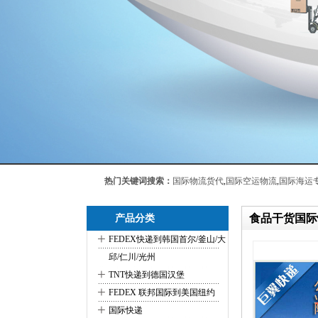
热门关键词搜索：
国际物流货代
,
国际空运物流
,
国际海运
食品干货国际
产品分类
+
FEDEX快递到韩国首尔/釜山/大
邱/仁川/光州
+
TNT快递到德国汉堡
+
FEDEX 联邦国际到美国纽约
+
国际快递