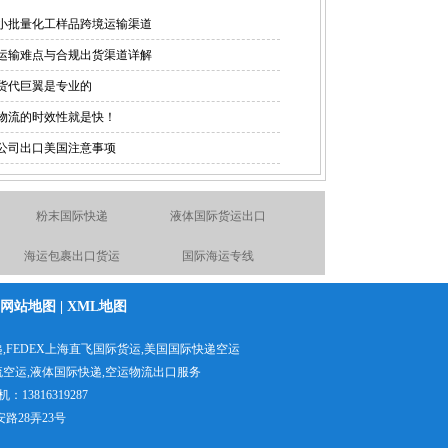
小批量化工样品跨境运输渠道
运输难点与合规出货渠道详解
货代巨翼是专业的
物流的时效性就是快！
公司出口美国注意事项
粉末国际快递
液体国际货运出口
海运包裹出口货运
国际海运专线
DHL上海直飞国际快递折
国际物流空运到英国德国
网站地图
|
XML地图
扣报价
化学品出口货运代理
电池空运出口货运出口快
递
,FEDEX上海直飞国际货运,
美国国际快递空运
递出口
液体国际快递
食品出口国际货运
流空运
,液体国际快递,
空运物流出口服务
：13816319287
安路28弄23号