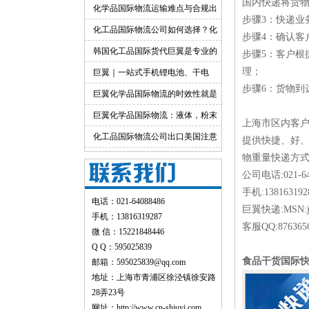
国内快递将货
出口运输服务
化学品国际物流运输难点与合规出
步骤3：快递业
货渠道详解
化工品国际物流公司如何选择？化
步骤4：确认客
工货物跨境物流解决方案
韩国化工品国际货代巨翼是专业的
步骤5：客户
理；
巨翼｜一站式手机锂电池、干电
步骤6：货物到
池、纯电池国际快递出口
巨翼化学品国际物流的时效性就是
快！
巨翼化学品国际物流：液体，粉末
上海市区内客
均可邮寄
化工品国际物流公司出口美国注意
提供快捷、好
事项
物重量快递方式
公司电话:021-6
手机:138163192
电话：021-64088486
巨翼快递:MSN:ju
手机：13816319287
客服QQ:876365
微 信：15221848446
Q Q：595025839
食品干货国际
邮箱：595025839@qq.com
地址：上海市青浦区徐泾镇徐安路
28弄23号
网址：
http://www.cn-shjuyi.com