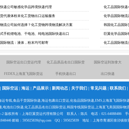
快递公司敏感化学品跨境快递代理
化工品国际快递
货代液体粉末化工货物出口运输服务
化学品国际物流
物流公司如何选择？化工货物跨境物流解决方案
韩国化工品国际
式手机锂电池、干电池、纯电池国际快递出口
巨翼化学品国际
国际物流：液体，粉末均可邮寄
化工品国际物流
国际空运出口货运代理
化工品原品名出口国际货
国际空运到加拿大
运
FEDEX上海直飞国际货运
手机快递出口
出口快递
国际空运物流
空运物流出口服务
化工品粉末出口快递
|
国际空运
|
海运
|
产品展示
|
新闻动态
|
关于我们
|
常见问题
|
联系我们
|
液体粉末国际货运
上海直飞美国、墨西哥、
国际空运货代货运
海运专线
,食品干货国际快递,
海运包裹出口货运
,化妆品国际快递,
EMS上海直飞国际快
加拿大空运航线
日本专线国际货代报价
UPS上海直飞国际快递折
化妆品国际快递
递
,电池出口快递,
化工品原品名出口国际货运
,韩国专线国际货运,
上海直飞美国国际物
扣报价
-2
版权所有：
上海巨翼货运代理有限公司
联系人：陈兵 电话：021-64088486 手机
21848446 邮箱：595025839@qq.com QQ：595025839 地址：上海市青浦区徐泾镇徐