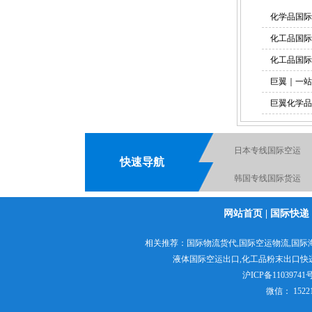
化学品国际
化妆品国际快递
化工品国际
化工品国际
巨翼｜一站
巨翼化学品
液体国际快递
日本专线国际空运
快速导航
韩国专线国际货运
电池国际快递出口
网站首页
|
国际快递
食品出口国际货运
化工品国际快递
相关推荐：
国际物流货代
,
国际空运物流
,
国际
粉末国际货运出口
液体国际空运出口,
化工品粉末出口快
沪ICP备11039741号
微信： 152