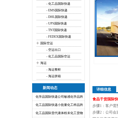
- 化工品国际快递
- EMS国际快递
- DHL国际快递
- UPS国际快递
- TNT国际快递
- FEDEX国际快递
+
国际空运
- 空运出口
- 化工品国际空运
+
海运
- 海运整柜
- 海运拼箱
新闻动态
详细信息
化学品国际快递公司敏感化学品跨
食品干货国际
境快递代理
化工品国际快递小批量化工样品跨
步骤1：客户需
步骤2：公司
境运输渠道
化工品国际货代液体粉末化工货物