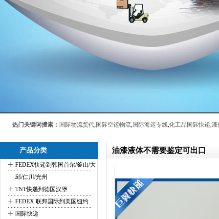
热门关键词搜索：
国际物流货代
,
国际空运物流
,
国际海运专线
,
化工品国际快递
,
液
油漆液体不需要鉴定可出口
产品分类
+
FEDEX快递到韩国首尔/釜山/大
邱/仁川/光州
+
TNT快递到德国汉堡
+
FEDEX 联邦国际到美国纽约
+
国际快递