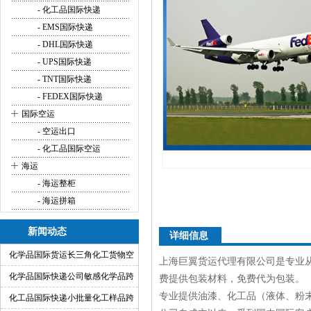
- 化工品国际快递
- EMS国际快递
- DHL国际快递
- UPS国际快递
- TNT国际快递
- FEDEX国际快递
+
国际空运
- 空运出口
- 化工品国际空运
+
海运
- 海运整柜
- 海运拼箱
新闻动态
详细信息
化学品国际货运长三角化工货物空
上海巨翼货运代理有限公司是专业
运快递出口方案
化学品国际快递公司敏感化学品跨
费提供包装材料，免费代为包装。
专业提供油漆、化工品（液体、粉
境快递代理
化工品国际快递小批量化工样品跨