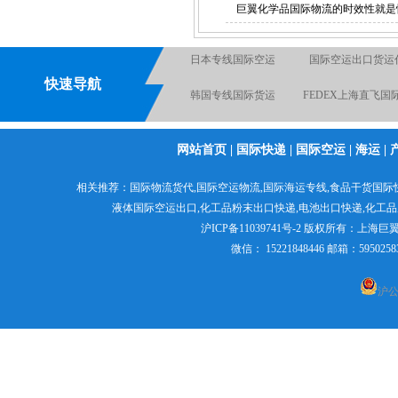
巨翼化学品国际物流的时效性就是
液体国际货运出口
韩国专线国际货
快速导航
液体国际快递
国际海运专线
电池国际快递出
国际物流空运到英国德国
化工品国际快
网站首页
|
国际快递
|
国际空运
|
海运
|
电池空运出口货运出口快
粉末国际货运出
相关推荐：
国际物流货代
,
国际空运物流
,
国际海运专线
,食品干货国际
递出口
液体国际空运出口,
化工品粉末出口快递
,电池出口快递,
化工品
食品出口国际货运
日本专线国际空
食品出口国际货运
沪ICP备11039741号-2
版权所有：
上海巨
微信： 15221848446 邮箱：595
沪公网
日本专线国际空运