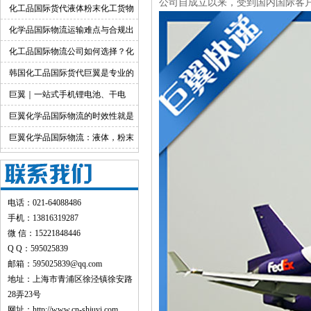
公司自成立以来，受到国内国际客
境运输渠道
化工品国际货代液体粉末化工货物
出口运输服务
化学品国际物流运输难点与合规出
货渠道详解
化工品国际物流公司如何选择？化
工货物跨境物流解决方案
韩国化工品国际货代巨翼是专业的
巨翼｜一站式手机锂电池、干电
池、纯电池国际快递出口
巨翼化学品国际物流的时效性就是
快！
巨翼化学品国际物流：液体，粉末
均可邮寄
电话：021-64088486
手机：13816319287
微 信：15221848446
Q Q：595025839
邮箱：595025839@qq.com
地址：上海市青浦区徐泾镇徐安路
28弄23号
网址：
http://www.cn-shjuyi.com