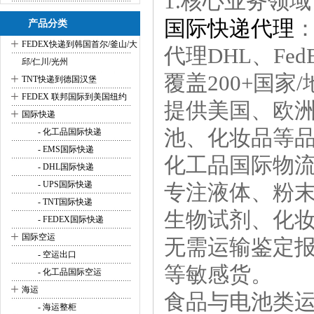
1.核心业务领域
国际快递代理
产品分类
+
FEDEX快递到韩国首尔/釜山/大
代理DHL、Fe
邱/仁川/光州
+
覆盖200+国家
TNT快递到德国汉堡
+
FEDEX 联邦国际到美国纽约
提供美国、欧
+
国际快递
池、化妆品等
- 化工品国际快递
- EMS国际快递
化工品国际物
- DHL国际快递
- UPS国际快递
专注液体、粉
- TNT国际快递
生物试剂、化
- FEDEX国际快递
+
国际空运
无需运输鉴定
- 空运出口
等敏感货。
- 化工品国际空运
+
海运
食品与电池类
- 海运整柜