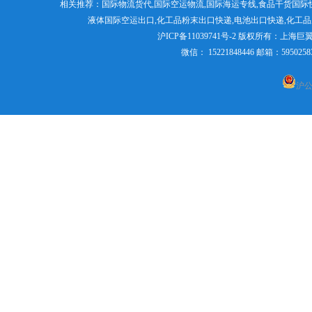
相关推荐：
国际物流货代
,
国际空运物流
,
国际海运专线
,食品干货国际
递出口
液体国际空运出口,
化工品粉末出口快递
,电池出口快递,
化工品
食品出口国际货运
日本专线国际空
沪ICP备11039741号-2
版权所有：
上海巨
微信： 15221848446 邮箱：595
沪公网