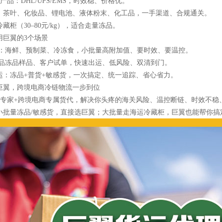
产品：DHL/UPS/EMS，时效稳、价格优。
、茶叶、化妆品、锂电池、液体粉末、化工品，一手渠道、合规通关。
藏柜（30–80元/kg），适合走量冻品。
用巨翼的3个场景
境：海鲜、预制菜、冷冻食，小批量高附加值、要时效、要温控。
新品冻品样品、客户试单，快速出运、低风险、双清到门。
运：冻品+普货+敏感货，一次搞定、统一追踪、省心省力。
巨翼，跨境电商冷链物流一步到位
链专家+跨境电商专属货代，解决你头疼的海关风险、温控断链、时效不稳
小批量冻品/敏感货，直接选巨翼；大批量走海运冷藏柜，巨翼也能帮你搞