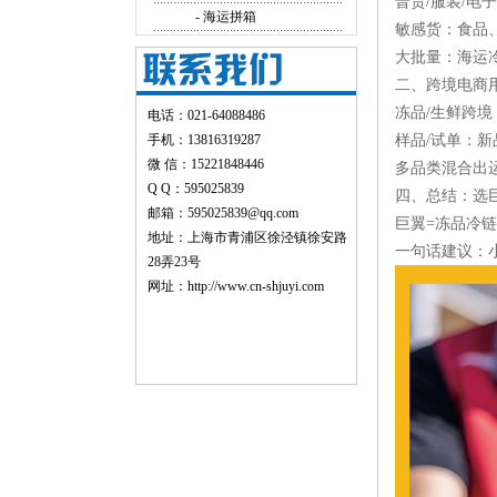
普货/服装/电子
- 海运拼箱
敏感货：食品
大批量：海运冷
二、跨境电商
冻品/生鲜跨
电话：021-64088486
手机：13816319287
样品/试单：
微 信：15221848446
多品类混合出
Q Q：595025839
四、总结：选
邮箱：595025839@qq.com
巨翼=冻品冷
地址：上海市青浦区徐泾镇徐安路
一句话建议：
28弄23号
网址：
http://www.cn-shjuyi.com