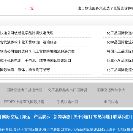
下一篇
[出口物流服务怎么选？巨翼告诉你答
快递公司敏感化学品跨境快递代理
化工品国际快递
货代液体粉末化工货物出口运输服务
化学品国际物流
物流公司如何选择？化工货物跨境物流解决方案
韩国化工品国际
式手机锂电池、干电池、纯电池国际快递出口
巨翼化学品国际
国际物流：液体，粉末均可邮寄
化工品国际物流
国际空运出口货运代理
化工品原品名出口国际货
国际空运到加拿大
运
FEDEX上海直飞国际货运
手机快递出口
出口快递
国际空运物流
空运物流出口服务
化工品粉末出口快递
|
国际空运
|
海运
|
产品展示
|
新闻动态
|
关于我们
|
常见问题
|
联系我们
|
液体粉末国际货运
上海直飞美国、墨西哥、
国际空运货代货运
海运专线
,食品干货国际快递,
海运包裹出口货运
,化妆品国际快递,
EMS上海直飞国际快