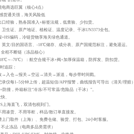
境电商选巨翼（核心4点）
/敏感货通关强，海关风险低
链出口经验，熟各国准入+标签法规，低查验、少扣货。
卫生证、原产地证、植检证、温度记录、干冰UN3373全包。
报+HS编码，冷链货物享海关绿色通道。
：英文/目的国语言、-18℃储存、成分表、原产国规范标注，避免退运。
，全程不断链（冻品核心）
18℃～-70℃）：航空合规干冰+阀+加厚保温箱，防挥发、防扣货。
实时追踪：
收→入仓→报关→空运→清关→派送，每步带时间戳。
录仪每1–5分钟上传，超温短信/APP报警，曲线报告可导出（清关/理赔
+防撞，外箱标注“冷冻/不可常温/危险品（干冰）”。
效快、
UPS上海直飞，双清包税到门。
不用凑货、不用等柜，样品/散订单直接发。
费上门取件（上海）、免费仓储、验货、打包、24小时客服。
盖，不止冻品（电商多品类需求）