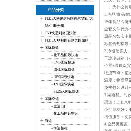
一、为什么跨
产品分类
1.冻品/食品
+
FEDEX快递到韩国首尔/釜山/大
15年食品冷
邱/仁川/光州
全套文件代办：
+
TNT快递到德国汉堡
原品名如实申
+
FEDEX 联邦国际到美国纽约
标签合规指导
+
国际快递
2.冷链硬实力
- 化工品国际快递
干冰冷链箱（-
- EMS国际快递
位置+温度双
- DHL国际快递
物流节点：揽
- UPS国际快递
温度：物联网记
- TNT国际快递
免费包装设计+
- FEDEX国际快递
3.渠道稳、时
+
国际空运
渠道：DHL/
- 空运出口
小批量友好：
- 化工品国际空运
增值服务：免
+
海运
4.全品类覆
- 海运整柜