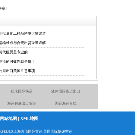
案]
小批量化工样品跨境运输渠道
运输难点与合规出货渠道详解
货代巨翼是专业的
物流的时效性就是快！
公司出口美国注意事项
粉末国际快递
液体国际货运出口
海运包裹出口货运
国际海运专线
DHL上海直飞国际快递折
国际物流空运到英国德国
网站地图
|
XML地图
扣报价
化学品出口货运代理
电池空运出口货运出口快
递
,FEDEX上海直飞国际货运,
美国国际快递空运